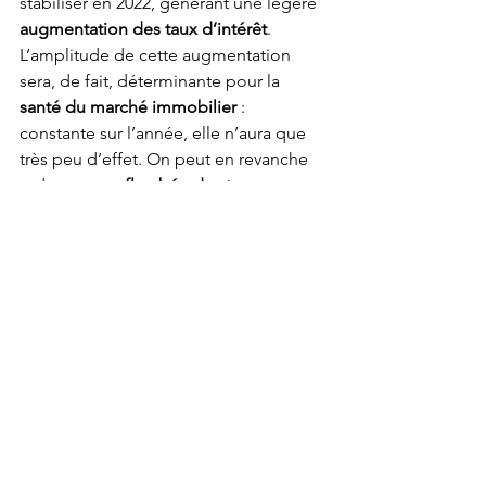
stabiliser en 2022, générant une légère 
augmentation des taux d’intérêt
. 
L’amplitude de cette augmentation 
sera, de fait, déterminante pour la 
santé du marché immobilier
 : 
constante sur l’année, elle n’aura que 
très peu d’effet. On peut en revanche 
redouter une 
flambée des taux 
d’intérêt
, qui occasionnerait une 
chute 
considérable du nombre 
d’investisseurs
.
Ces nouveaux 
investisseurs prudents du 
« mieux vivre »
Si 
en 2021
, les 
acheteurs de résidences 
principales
 représentent 
62 % des 