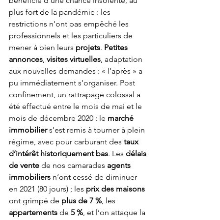
bénéficié d’une chance insolente, au 
plus fort de la pandémie : les 
restrictions n’ont pas empêché les 
professionnels et les particuliers de 
mener à bien leurs 
projets
. 
Petites 
annonces
, 
visites virtuelles
, adaptation 
aux nouvelles demandes : « l’après » a 
pu immédiatement s’organiser. Post 
confinement, un rattrapage colossal a 
été effectué entre le mois de mai et le 
mois de décembre 2020 : le 
marché 
immobilier
 s’est remis à tourner à plein 
régime, avec pour carburant des 
taux 
d’intérêt historiquement bas
. Les 
délais 
de vente
 de nos camarades 
agents 
immobiliers
 n’ont cessé de diminuer 
en 2021 (80 jours) ; les 
prix des maisons
ont grimpé de 
plus de 7 %
, les 
appartements
 de 
5 %
, et l’on attaque la 