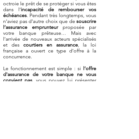
octroie le prêt de se protéger si vous êtes
dans l’
incapacité de rembourser vos
échéances
. Pendant très longtemps, vous
n’aviez pas d’autre choix que de
souscrire
l’assurance emprunteur
proposée par
votre banque prêteuse… Mais avec
l’arrivée de nouveaux acteurs spécialisés
et des
courtiers en assurance
, la loi
française a ouvert ce type d’offre à la
concurrence.
Le fonctionnement est simple : si
l’offre
d'assurance de votre banque ne vous
convient pas
, vous pouvez lui présenter
un autre
contrat d’assurance
offrant des
garanties au moins équivalentes, dès la
première année et tout de suite après la
signature de votre
contrat d'assurance
initial
, sans attendre la date anniversaire.
Peut-on résilier une garantie
de prêt en cours ?