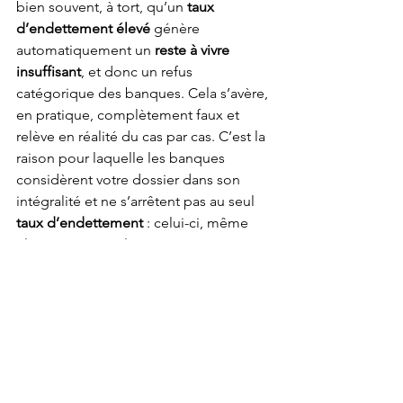
bien souvent, à tort, qu’un 
taux 
d’endettement élevé
 génère 
automatiquement un 
reste à vivre 
insuffisant
, et donc un refus 
catégorique des banques. Cela s’avère, 
en pratique, complètement faux et 
relève en réalité du cas par cas. C’est la 
raison pour laquelle les banques 
considèrent votre dossier dans son 
intégralité et ne s’arrêtent pas au seul 
taux d’endettement
 : celui-ci, même 
élevé, peut vous laisser un reste à vivre 
objectivement suffisant pour vous 
permettre d’
obtenir votre crédit 
immobilier
.
Démarcher plusieurs 
banques