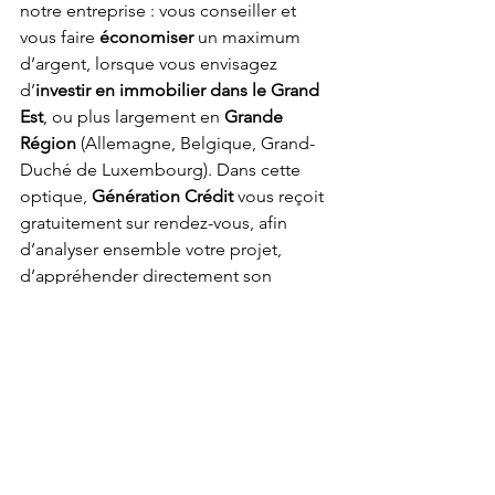
notre entreprise : vous conseiller et 
vous faire 
économiser
 un maximum 
d’argent, lorsque vous envisagez 
d’
investir en immobilier dans le Grand 
Est
, ou plus largement en 
Grande 
Région
 (Allemagne, Belgique, Grand-
Duché de Luxembourg). Dans cette 
optique, 
Génération Crédit
 vous reçoit 
gratuitement sur rendez-vous, afin 
d’analyser ensemble votre projet, 
d’appréhender directement son 
réalisme et d’étudier les différentes 
pistes qui pourraient s’ouvrir à vous en 
matière de 
financement
 (durée, taux et 
meilleures conditions d'obtention
).
On l’a dit et répété de nombreuses fois 
depuis notre création en l’an de grâce 
2005, mais chez Génération Crédit, le 