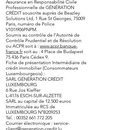
Assurance en Responsabilité Civile
Professionnelle de GÉNÉRATION
CRÉDIT souscrite auprès de Beazley
Solutions Ltd, 1 Rue St Georges, 75009
Paris, numéro de Police
V101I906PNPM.
Soumis au contrôle de l’Autorité de
Contrôle Prudentiel et de Résolution
ou ACPR soit à :
www.acpr.banque-
france.fr
soit au : 4 Place de Budapest
75 436 Paris Cédex 9.
Fiche de présentation Intermédiaire de
crédit immobilier (Consommateurs
Luxembourgeois) :
SARL GÉNÉRATION CRÉDIT
LUXEMBOURG
6 Rue Jos Kieffer
L-4176 ESCH-SUR-ALZETTE
SARL au capital de 12.500 euros
Immatriculée au RCS de
LUXEMBOURG N°B209253
Tél. :
00352 661 772 205
Courrier électronique :
service-
client@generation-credit.lu