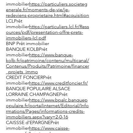
immobilier
https://particuliers.societeg
enerale.fr/moments-de-vie/je-
redeviens-proprietaire.html#acquisition
LCLPrêt
immobilier
https://particuliers.lcl.fr/Ress
ources/pdf/presentation-offre-prets-
immobiliers-lcl.pdf
BNP Prêt immobilier
BANQUE KOLBPrêt
immobilier
https://www.banque-
kolb.fr/patrimoine/contenu/multicanal/
Contenus/Produits/Patrimoine/financer
_projets_immo
CREDIT FONCIERPrêt
immobilier
https://www.creditfoncier.fr/
BANQUE POPULAIRE ALSACE
LORRAINE CHAMPAGNEPrêt
immobilier
https://www.bpalc.banquep
opulaire.fr/portailinternet/Editorial/Info
rmations/Pages/informations-credits-
immobiliers.aspx?vary=2-0-16
CAISSSE d’EPARGNEPrêt
immobilier
https://www.caisse-